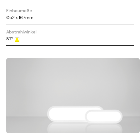
Einbaumaße
Ø52 x 167mm
Abstrahlwinkel
87°