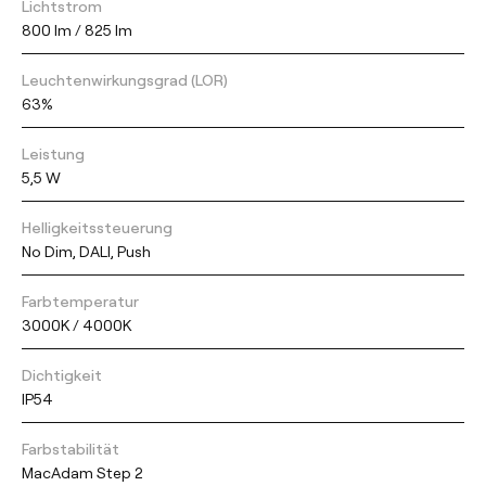
Lichtstrom
800 lm / 825 lm
Leuchtenwirkungsgrad (LOR)
63%
Leistung
5,5 W
Helligkeitssteuerung
No Dim, DALI, Push
Farbtemperatur
3000K / 4000K
Dichtigkeit
IP54
Farbstabilität
MacAdam Step 2