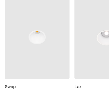
Kontakt
Tel.: +34 961 667 207
+49 221 7159 4740
Swap
Lex
info@arkoslight.com
Calle N – Pol. Ind. El Oliveral 46394