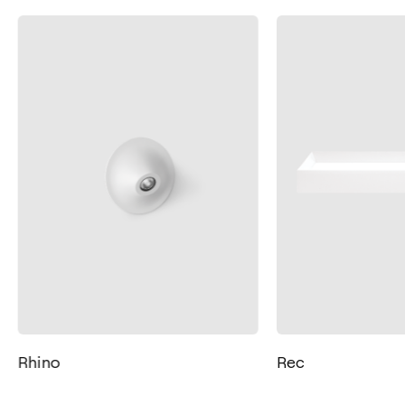
Kontakt
Tel.: +34 961 667 207
Rhino
Rec
+49 221 7159 4740
info@arkoslight.com