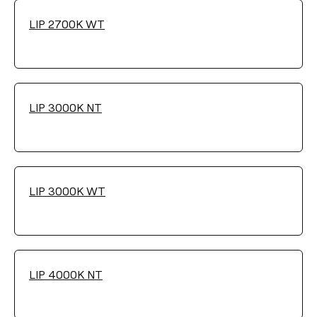
LIP 2700K WT
FARBTEMPERATUR
Wählen
LIP 3000K NT
LEUCHTENWIRKUNGSGRAD (LOR)
Wählen
LIP 3000K WT
HELLIGKEITSSTEUERUNG
No Dim
DALI / Push
LIP 4000K NT
FARBE