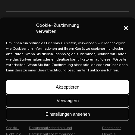
Cookie-Zustimmung
Arkoslight ©2026
Canal del Informante
verwalten
Datenschutzrichtlinie und
Rechtlicher Hinweis
Um Ihnen ein optimales Erlebnis zu bieten, verwenden wir Technologien
Datenschutzbestimmungen
wie Cookies, um Informationen auf Ihrem Gerät zu speichern und/oder
abzurufen. Wenn Sie diesen Technologien zustimmen, können wir Daten
Cookie-Richtlinie
wie das Surfverhalten oder eindeutige Identifikatoren auf dieser Website
verarbeiten. Wenn Sie Ihre Zustimmung nicht erteilen oder zurückziehen,
kann dies zu einer Beeinträchtigung bestimmter Funktionen führen.
Akzeptieren
Verweigern
Einstellungen ansehen
Cookie-
Datenschutzrichtlinie und
Rechtlicher
Richtlinie
Datenschutzbestimmungen
Hinweis