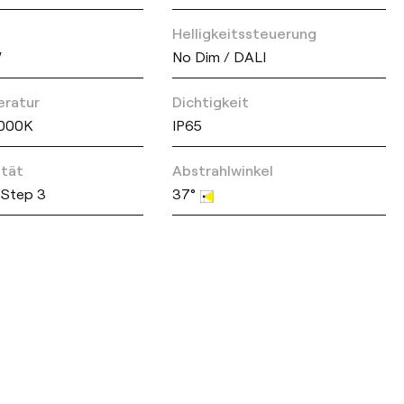
Helligkeitssteuerung
W
No Dim / DALI
eratur
Dichtigkeit
3000K
IP65
ität
Abstrahlwinkel
Step 3
37°