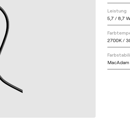
Leistung
5,7 / 8,7 
Farbtemp
2700K / 
Farbstabil
MacAdam 