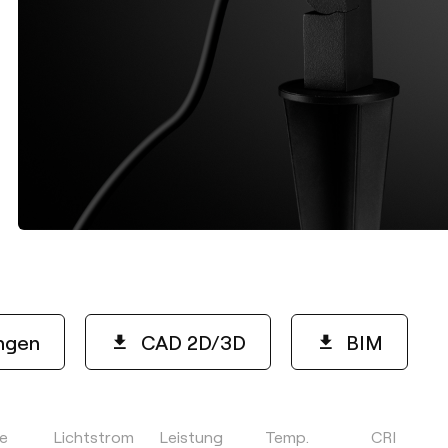
ngen
CAD 2D/3D
BIM
le
Lichtstrom
Leistung
Temp.
CRI
FARBE