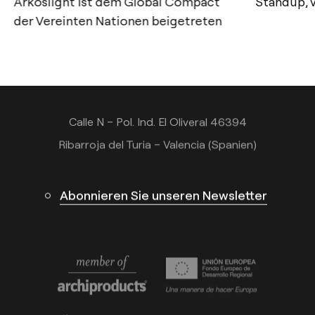
Arkoslight ist dem Global Compact
Standup, 
der Vereinten Nationen beigetreten
Tel.: +34 961 667 207
+49 221 7159 4740
info@arkoslight.com
Calle N – Pol. Ind. El Oliveral 46394
Ribarroja del Turia – Valencia (Spanien)
Abonnieren Sie unseren Newsletter