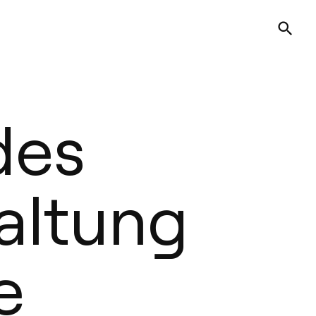
des
taltung
e