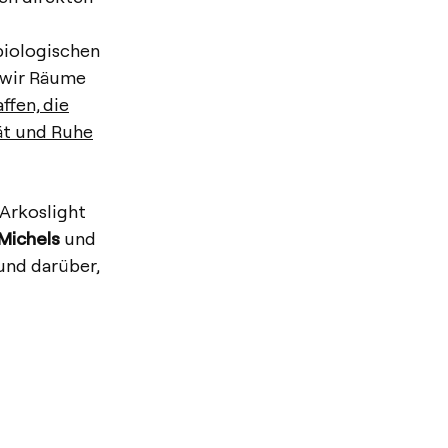
biologischen
e wir Räume
ffen, die
ät und Ruhe
 Arkoslight
Michels
und
und darüber,