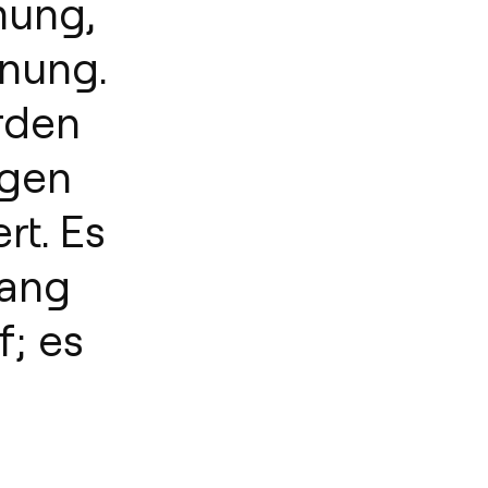
mung,
nung.
rden
ngen
rt. Es
gang
; es