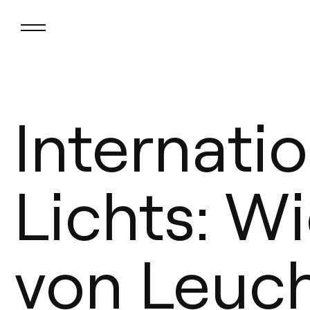
Internati
Lichts: W
von Leuc