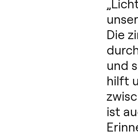
„Lich
unser
Die z
durch
und s
hilft
zwisc
ist a
Erinn