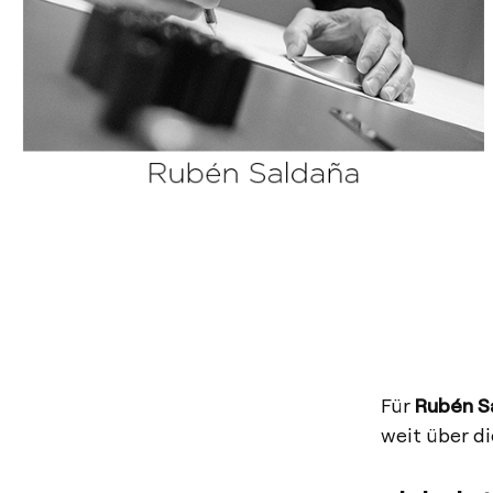
Für
Rubén S
weit über di