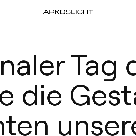
onaler Tag 
ie die Ges
hten unser