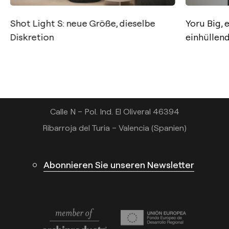
Kontakt
Shot Light S: neue Größe, dieselbe
Yoru Big, 
Diskretion
einhüllen
Tel.: +34 961 667 207
+49 221 7159 4740
info@arkoslight.com
Calle N – Pol. Ind. El Oliveral 46394
Ribarroja del Turia – Valencia (Spanien)
Abonnieren Sie unseren Newsletter