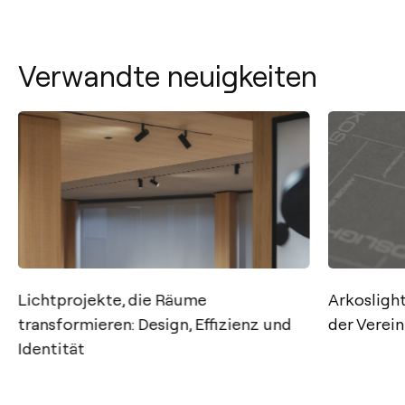
Verwandte neuigkeiten
Kontakt
Lichtprojekte, die Räume
Arkosligh
transformieren: Design, Effizienz und
der Verei
Tel.: +34 961 667 207
Identität
+49 221 7159 4740
info@arkoslight.com