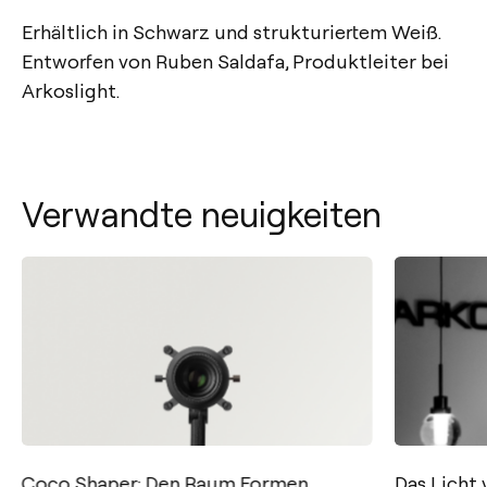
Erhältlich in Schwarz und strukturiertem Weiß.
Entworfen von Ruben Saldafa, Produktleiter bei
Arkoslight.
Verwandte neuigkeiten
Coco Shaper: Den Raum Formen
Das Licht