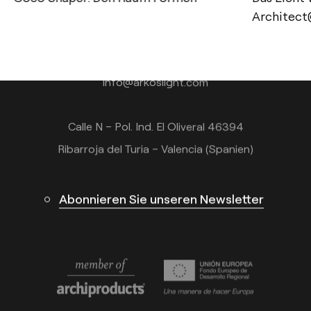
Kontakt
Architec
Tel.: +34 961 667 207
+49 221 7159 4740
info@arkoslight.com
Calle N – Pol. Ind. El Oliveral 46394
Ribarroja del Turia – Valencia (Spanien)
Abonnieren Sie unseren Newsletter