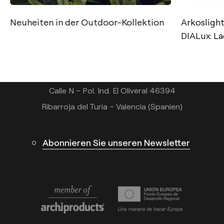
Kontakt
Neuheiten in der Outdoor-Kollektion
Arkosligh
Tel.: +34 961 667 207
DIALux: La
+49 221 7159 4740
info@arkoslight.com
Calle N – Pol. Ind. El Oliveral 46394
Ribarroja del Turia – Valencia (Spanien)
Abonnieren Sie unseren Newsletter