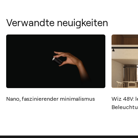
Verwandte neuigkeiten
Kontakt
Nano, faszinierender minimalismus
Wiz 48V: l
Beleucht
Tel.: +34 961 667 207
+49 221 7159 4740
info@arkoslight.com