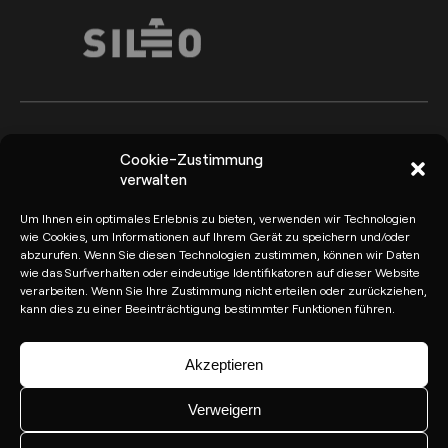
Arkoslight ©2026
Canal del Informante
Cookie-Zustimmung
verwalten
Datenschutzrichtlinie und
Rechtlicher Hinweis
Datenschutzbestimmungen
Um Ihnen ein optimales Erlebnis zu bieten, verwenden wir Technologien
wie Cookies, um Informationen auf Ihrem Gerät zu speichern und/oder
Cookie-Richtlinie
abzurufen. Wenn Sie diesen Technologien zustimmen, können wir Daten
wie das Surfverhalten oder eindeutige Identifikatoren auf dieser Website
verarbeiten. Wenn Sie Ihre Zustimmung nicht erteilen oder zurückziehen,
kann dies zu einer Beeinträchtigung bestimmter Funktionen führen.
Akzeptieren
Verweigern