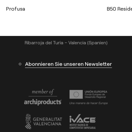
+49 221 7159 4740
Profusa
B50 Residen
info@arkoslight.com
Calle N – Pol. Ind. El Oliveral 46394
Ribarroja del Turia – Valencia (Spanien)
Abonnieren Sie unseren Newsletter