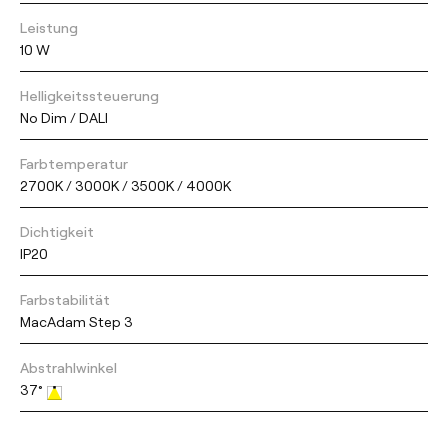
Leistung
10 W
Helligkeitssteuerung
No Dim / DALI
Farbtemperatur
2700K / 3000K / 3500K / 4000K
Dichtigkeit
IP20
Farbstabilität
MacAdam Step 3
Abstrahlwinkel
37°