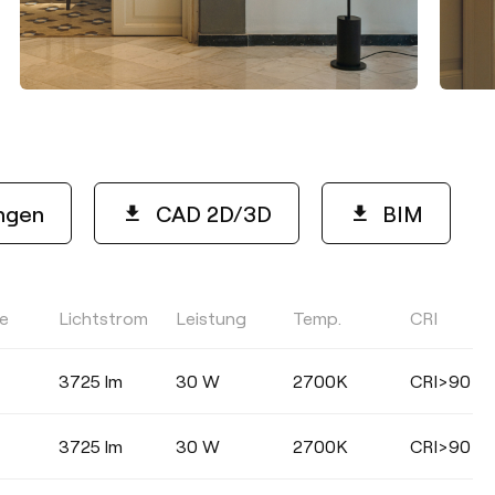
ngen
CAD 2D/3D
BIM
le
Lichtstrom
Leistung
Temp.
CRI
FARBE
3725 lm
30 W
2700K
CRI>90
3725 lm
30 W
2700K
CRI>90