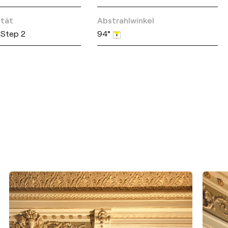
ität
Abstrahlwinkel
Step 2
94°