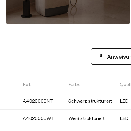
Anweisu
Ref.
Farbe
Quel
FARBTEMPERATUR
A4020000NT
Schwarz strukturiert
LED
Wählen
A4020000WT
Weiß strukturiert
LED