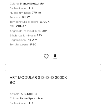
Bianco Strutturato
Colore:
LED
Fonte di luce:
570 lm
Flusso luminoso:
6,3 W
Potenza:
2700K
Temperatura di colore:
CRI>90
CRI:
38°
Angolo del fascio di luce:
92%
Efficienza luminosa:
No Dim
Regolazione:
IP20
Tenuta stagna:
ART MODULAR 3 D+D+D 3000K
BC
A3943111BC
Articolo:
Rame Spazzolato
Colore:
LED
Fonte di luce: