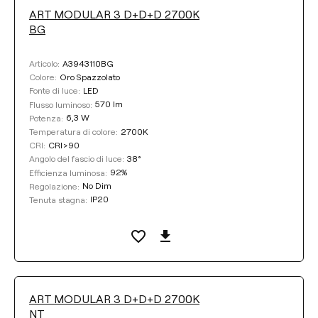
ART MODULAR 3 D+D+D 2700K
BG
A3943110BG
Articolo:
Oro Spazzolato
Colore:
LED
Fonte di luce:
570 lm
Flusso luminoso:
6,3 W
Potenza:
2700K
Temperatura di colore:
CRI>90
CRI:
38°
Angolo del fascio di luce:
92%
Efficienza luminosa:
No Dim
Regolazione:
IP20
Tenuta stagna:
ART MODULAR 3 D+D+D 2700K
NT