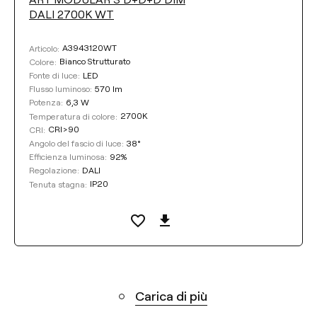
DALI 2700K WT
A3943120WT
Articolo:
Bianco Strutturato
Colore:
LED
Fonte di luce:
570 lm
Flusso luminoso:
6,3 W
Potenza:
2700K
Temperatura di colore:
CRI>90
CRI:
38°
Angolo del fascio di luce:
92%
Efficienza luminosa:
DALI
Regolazione:
IP20
Tenuta stagna:
Carica di più