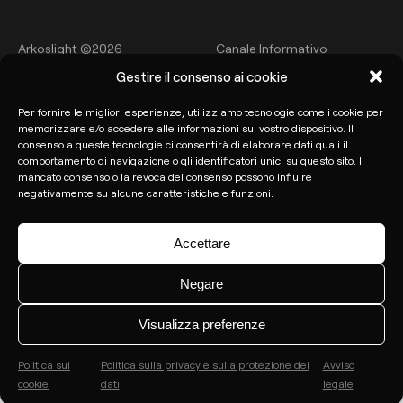
Arkoslight ©2026
Canale Informativo
Gestire il consenso ai cookie
Politica sulla privacy e sulla
Avviso legale
protezione dei dati
Per fornire le migliori esperienze, utilizziamo tecnologie come i cookie per
memorizzare e/o accedere alle informazioni sul vostro dispositivo. Il
Politica sui cookie
consenso a queste tecnologie ci consentirà di elaborare dati quali il
comportamento di navigazione o gli identificatori unici su questo sito. Il
mancato consenso o la revoca del consenso possono influire
negativamente su alcune caratteristiche e funzioni.
Accettare
Negare
Visualizza preferenze
Politica sui
Politica sulla privacy e sulla protezione dei
Avviso
cookie
dati
legale