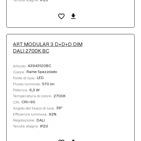
ART MODULAR 3 D+D+D DIM
DALI 2700K BC
A3943120BC
Articolo:
Rame Spazzolato
Colore:
LED
Fonte di luce:
570 lm
Flusso luminoso:
6,3 W
Potenza:
2700K
Temperatura di colore:
CRI>90
CRI:
38°
Angolo del fascio di luce:
92%
Efficienza luminosa:
DALI
Regolazione:
IP20
Tenuta stagna: