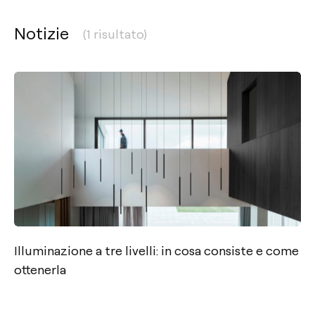
Notizie
(1 risultato)
Contatto
Tel.: +34 961 667 207
Illuminazione a tre livelli: in cosa consiste e come
+39 02 9475 0007
ottenerla
info@arkoslight.com