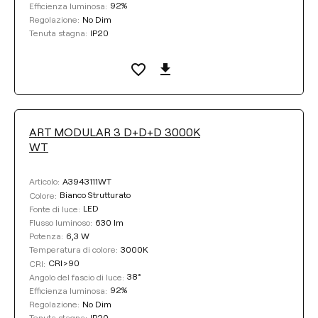
92%
Efficienza luminosa:
No Dim
Regolazione:
IP20
Tenuta stagna:
ART MODULAR 3 D+D+D 3000K
WT
A3943111WT
Articolo:
Bianco Strutturato
Colore:
LED
Fonte di luce:
630 lm
Flusso luminoso:
6,3 W
Potenza:
3000K
Temperatura di colore:
CRI>90
CRI:
38°
Angolo del fascio di luce:
92%
Efficienza luminosa:
No Dim
Regolazione:
IP20
Tenuta stagna: