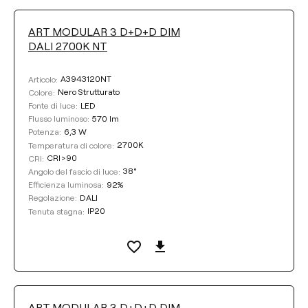
ART MODULAR 3 D+D+D DIM
DALI 2700K NT
A3943120NT
Articolo:
Nero Strutturato
Colore:
LED
Fonte di luce:
570 lm
Flusso luminoso:
6,3 W
Potenza:
2700K
Temperatura di colore:
CRI>90
CRI:
38°
Angolo del fascio di luce:
92%
Efficienza luminosa:
DALI
Regolazione:
IP20
Tenuta stagna:
ART MODULAR 3 D+D+D DIM