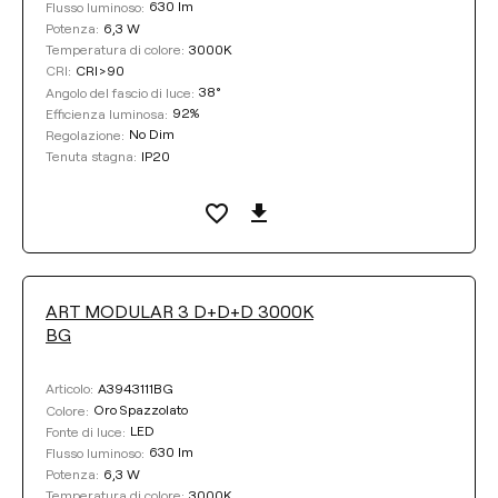
630 lm
Flusso luminoso:
6,3 W
Potenza:
3000K
Temperatura di colore:
CRI>90
CRI:
38°
Angolo del fascio di luce:
92%
Efficienza luminosa:
No Dim
Regolazione:
IP20
Tenuta stagna:
ART MODULAR 3 D+D+D 3000K
BG
A3943111BG
Articolo:
Oro Spazzolato
Colore:
LED
Fonte di luce:
630 lm
Flusso luminoso:
6,3 W
Potenza:
3000K
Temperatura di colore: