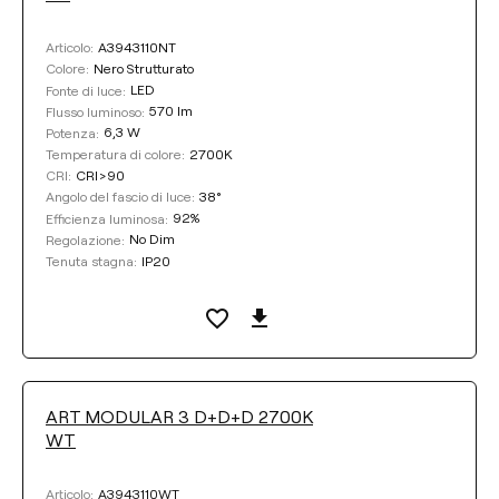
A3943110NT
Articolo:
Nero Strutturato
Colore:
LED
Fonte di luce:
570 lm
Flusso luminoso:
6,3 W
Potenza:
2700K
Temperatura di colore:
CRI>90
CRI:
38°
Angolo del fascio di luce:
92%
Efficienza luminosa:
No Dim
Regolazione:
IP20
Tenuta stagna:
ART MODULAR 3 D+D+D 2700K
WT
A3943110WT
Articolo: