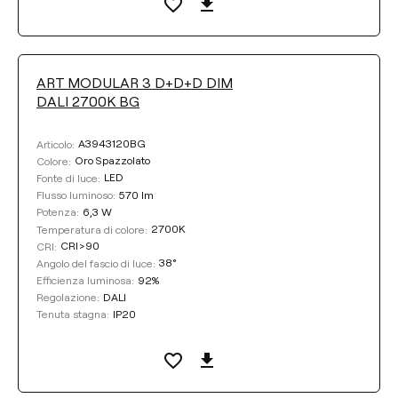
ART MODULAR 3 D+D+D DIM
DALI 2700K BG
A3943120BG
Articolo:
Oro Spazzolato
Colore:
LED
Fonte di luce:
570 lm
Flusso luminoso:
6,3 W
Potenza:
2700K
Temperatura di colore:
CRI>90
CRI:
38°
Angolo del fascio di luce:
92%
Efficienza luminosa:
DALI
Regolazione:
IP20
Tenuta stagna: