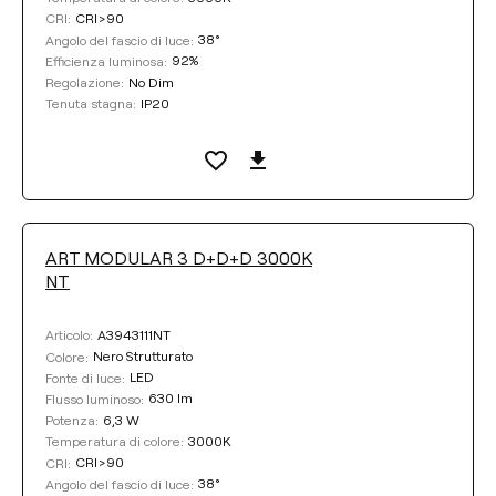
CRI>90
CRI:
38°
Angolo del fascio di luce:
92%
Efficienza luminosa:
No Dim
Regolazione:
IP20
Tenuta stagna:
ART MODULAR 3 D+D+D 3000K
NT
A3943111NT
Articolo:
Nero Strutturato
Colore:
LED
Fonte di luce:
630 lm
Flusso luminoso:
6,3 W
Potenza:
3000K
Temperatura di colore:
CRI>90
CRI:
38°
Angolo del fascio di luce: