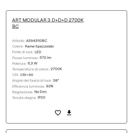
ART MODULAR 3 D+D+D 2700K
BC
A3943110BC
Articolo:
Rame Spazzolato
Colore:
LED
Fonte di luce:
570 lm
Flusso luminoso:
6,3 W
Potenza:
2700K
Temperatura di colore:
CRI>90
CRI:
38°
Angolo del fascio di luce:
92%
Efficienza luminosa:
No Dim
Regolazione:
IP20
Tenuta stagna: