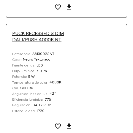
PUCK RECESSED S DIM
DALI/PUSH 4000K NT
A3130022NT
Referencia:
Negro Texturado
Color:
LED
Fuente de luz:
710 lm
Flujo lumínico:
5 W
Potencia:
4000K
Temperatura de color:
CRI>90
CRI:
42°
Ángulo del haz de luz:
77%
Eficiencia lumínica:
DALI / Push
Regulación:
IP20
Estanqueidad: