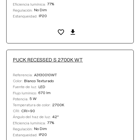
77%
Eficiencia lumínica:
No Dim
Regulación:
IP20
Estanqueidad:
PUCK RECESSED S 2700K WT
A3130010WT
Referencia:
Blanco Texturado
Color:
LED
Fuente de luz:
670 lm
Flujo lumínico:
5 W
Potencia:
2700K
Temperatura de color:
CRI>90
CRI:
42°
Ángulo del haz de luz:
77%
Eficiencia lumínica:
No Dim
Regulación:
IP20
Estanqueidad: