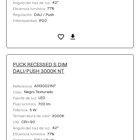
42°
Ángulo del haz de luz:
77%
Eficiencia lumínica:
DALI / Push
Regulación:
IP20
Estanqueidad:
PUCK RECESSED S DIM
DALI/PUSH 3000K NT
A3130021NT
Referencia:
Negro Texturado
Color:
LED
Fuente de luz:
700 lm
Flujo lumínico:
5 W
Potencia:
3000K
Temperatura de color:
CRI>90
CRI:
42°
Ángulo del haz de luz:
77%
Eficiencia lumínica:
DALI / Push
Regulación: