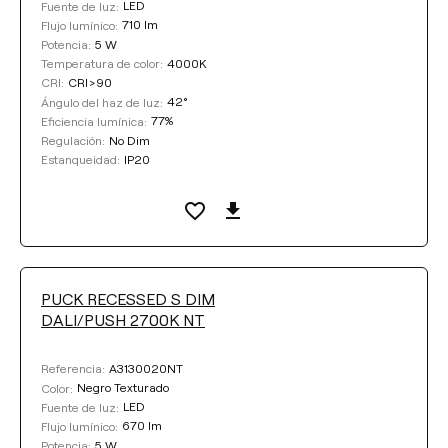
LED
Fuente de luz:
710 lm
Flujo lumínico:
5 W
Potencia:
4000K
Temperatura de color:
CRI>90
CRI:
42°
Ángulo del haz de luz:
77%
Eficiencia lumínica:
No Dim
Regulación:
IP20
Estanqueidad:
PUCK RECESSED S DIM
DALI/PUSH 2700K NT
A3130020NT
Referencia:
Negro Texturado
Color:
LED
Fuente de luz:
670 lm
Flujo lumínico:
5 W
Potencia: