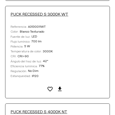
PUCK RECESSED S 3000K WT
A3130011WT
Referencia:
Blanco Texturado
Color:
LED
Fuente de luz:
700 lm
Flujo lumínico:
5 W
Potencia:
3000K
Temperatura de color:
CRI>90
CRI:
42°
Ángulo del haz de luz:
77%
Eficiencia lumínica:
No Dim
Regulación:
IP20
Estanqueidad:
PUCK RECESSED S 4000K NT