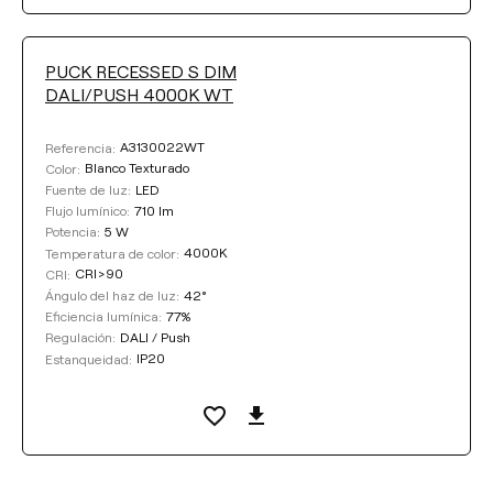
PUCK RECESSED S DIM
DALI/PUSH 4000K WT
A3130022WT
Referencia:
Blanco Texturado
Color:
LED
Fuente de luz:
710 lm
Flujo lumínico:
5 W
Potencia:
4000K
Temperatura de color:
CRI>90
CRI:
42°
Ángulo del haz de luz:
77%
Eficiencia lumínica:
DALI / Push
Regulación:
IP20
Estanqueidad: