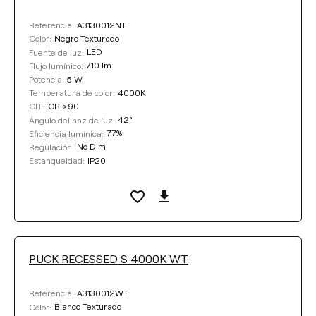
A3130012NT
Referencia:
Negro Texturado
Color:
LED
Fuente de luz:
710 lm
Flujo lumínico:
5 W
Potencia:
4000K
Temperatura de color:
CRI>90
CRI:
42°
Ángulo del haz de luz:
77%
Eficiencia lumínica:
No Dim
Regulación:
IP20
Estanqueidad:
PUCK RECESSED S 4000K WT
A3130012WT
Referencia:
Blanco Texturado
Color: