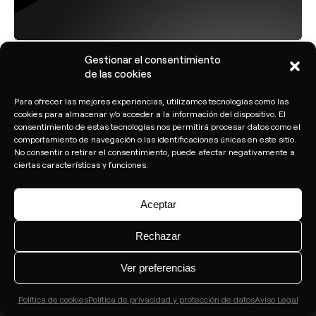
Tel.: +34 961 667 207
info@arkoslight.com
Gestionar el consentimiento
Puck, una joya contemporánea
de las cookies
Calle N – Pol. Ind. El Oliveral 46394
Ribarroja del Turia – Valencia (España)
Para ofrecer las mejores experiencias, utilizamos tecnologías como las
cookies para almacenar y/o acceder a la información del dispositivo. El
consentimiento de estas tecnologías nos permitirá procesar datos como el
comportamiento de navegación o las identificaciones únicas en este sitio.
Suscríbete a nuestro newsletter
No consentir o retirar el consentimiento, puede afectar negativamente a
ciertas características y funciones.
Aceptar
Rechazar
Ver preferencias
Política de cookies
Política de privacidad y protección de datos
Aviso Legal