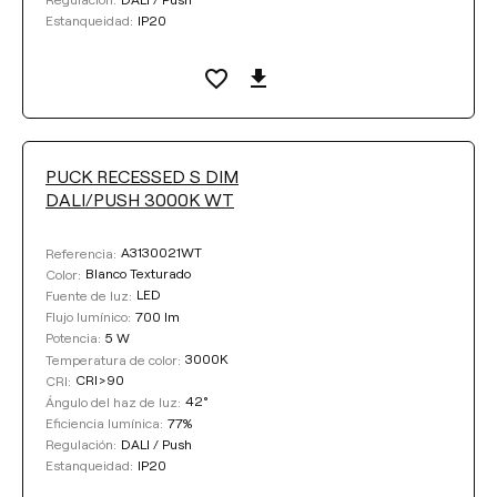
IP20
Estanqueidad:
PUCK RECESSED S DIM
DALI/PUSH 3000K WT
A3130021WT
Referencia:
Blanco Texturado
Color:
LED
Fuente de luz:
700 lm
Flujo lumínico:
5 W
Potencia:
3000K
Temperatura de color:
CRI>90
CRI:
42°
Ángulo del haz de luz:
77%
Eficiencia lumínica:
DALI / Push
Regulación:
IP20
Estanqueidad: