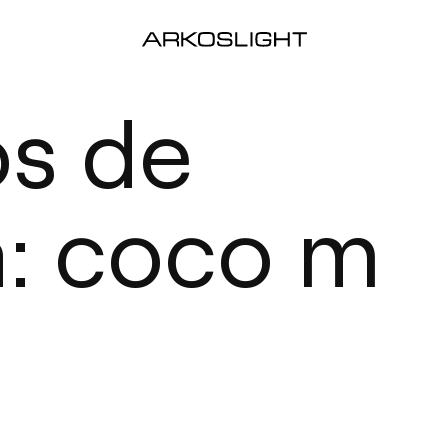
os de
: coco m
)